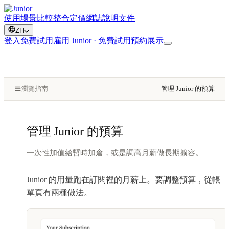
使用場景
比較
整合
定價
網誌
說明文件
ZH
登入
免費試用
雇用 Junior · 免費試用
預約展示
瀏覽指南
管理 Junior 的預算
管理 Junior 的預算
一次性加值給暫時加倉，或是調高月薪做長期擴容。
Junior 的用量跑在訂閱裡的月薪上。要調整預算，從帳
單頁有兩種做法。